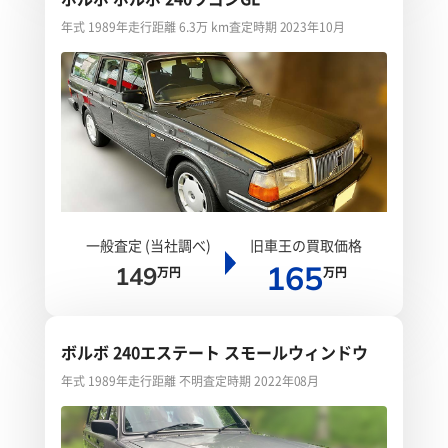
年式 1989年
走行距離 6.3万 km
査定時期 2023年10月
一般査定 (当社調べ)
旧車王の買取価格
165
149
万円
万円
ボルボ 240エステート スモールウィンドウ
年式 1989年
走行距離 不明
査定時期 2022年08月