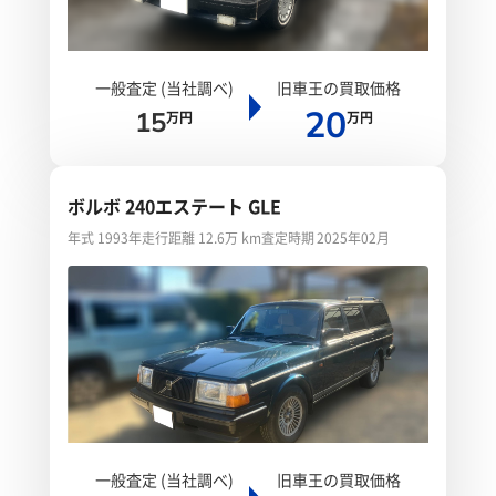
一般査定 (当社調べ)
旧車王の買取価格
20
15
万円
万円
ボルボ 240エステート GLE
年式 1993年
走行距離 12.6万 km
査定時期 2025年02月
一般査定 (当社調べ)
旧車王の買取価格