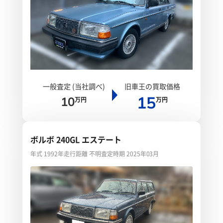
一般査定 (当社調べ)
旧車王の買取価格
15
10
万円
万円
ボルボ 240GL エステート
年式 1992年
走行距離 不明
査定時期 2025年03月