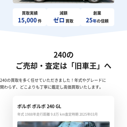
買取実績
減額
創業
15,000
ゼロ
25
件
買取
年
の信頼
240の
ご売却・査定は「旧車王」へ
240の買取を多く任せていただきました！年式やグレードに
関わらず、どこよりも丁寧に鑑定し高価買取いたします。
ボルボ ボルボ 240 GL
年式 1988年
走行距離 9.8万 km
査定時期 2025年03月