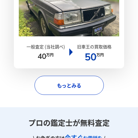
一般査定 (当社調べ)
旧車王の買取価格
50
40
万円
万円
もっとみる
プロの鑑定士が無料査定
今すぐ
\ お急ぎの方は
お電話を
/