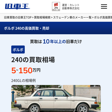
運営：カレント
自動車株式会社
旧車買取の旧車王TOP
>
買取相場検索
>
スウェーデン車のメーカー一覧
>
ボルボ高価買
ボルボ 240の高価買取・売却
10
買取は
年以上の
旧車だけ
ボルボ
240の買取相場
5
150
~
万円
240GLの相場例