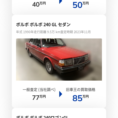
50
40
万円
万円
ボルボ ボルボ 240 GL セダン
年式 1990年
走行距離 9.5万 km
査定時期 2023年11月
一般査定 (当社調べ)
旧車王の買取価格
85
77
万円
万円
ボルボ ボルボ 240ワゴンGL