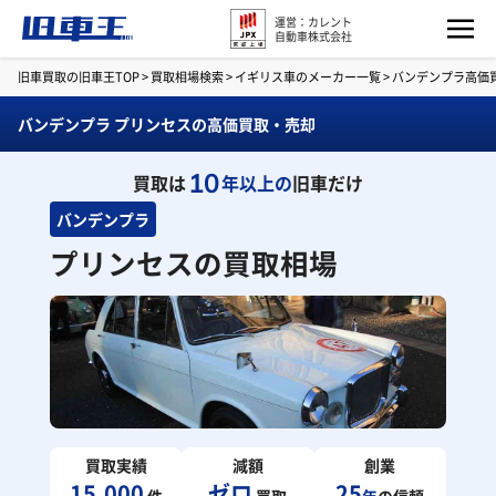
運営：カレント
自動車株式会社
旧車買取の旧車王TOP
>
買取相場検索
>
イギリス車のメーカー一覧
>
バンデンプラ高価
バンデンプラ プリンセスの高価買取・売却
10
買取は
年以上の
旧車だけ
バンデンプラ
プリンセスの買取相場
買取実績
減額
創業
15,000
ゼロ
25
件
買取
年
の信頼