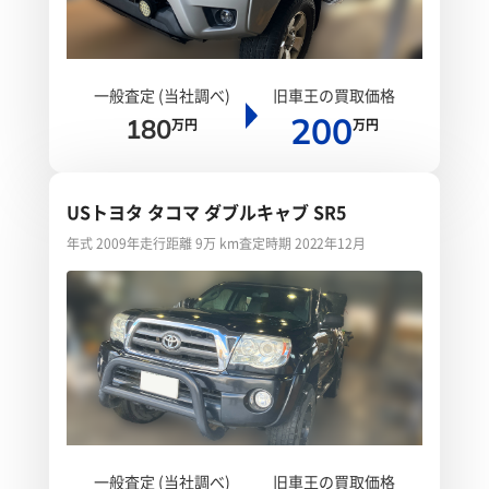
一般査定 (当社調べ)
旧車王の買取価格
200
180
万円
万円
USトヨタ タコマ ダブルキャブ SR5
年式 2009年
走行距離 9万 km
査定時期 2022年12月
一般査定 (当社調べ)
旧車王の買取価格