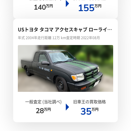
155
140
万円
万円
USトヨタ タコマ アクセスキャブ ローライダ
ー
年式 2004年
走行距離 12万 km
査定時期 2022年08月
一般査定 (当社調べ)
旧車王の買取価格
35
28
万円
万円