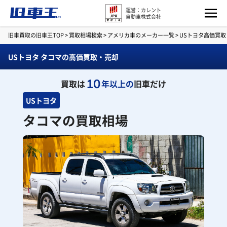
運営：カレント
自動車株式会社
旧車買取の旧車王TOP
>
買取相場検索
>
アメリカ車のメーカー一覧
>
USトヨタ高価買
USトヨタ タコマの高価買取・売却
10
買取は
年以上の
旧車だけ
USトヨタ
タコマの買取相場