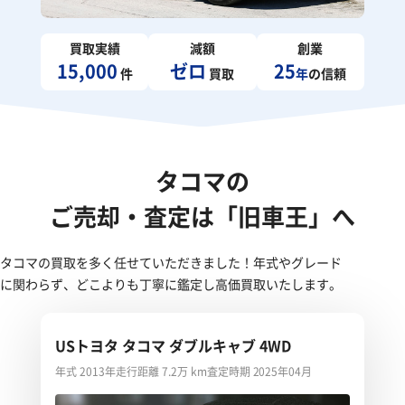
買取実績
減額
創業
15,000
ゼロ
25
件
買取
年
の信頼
タコマの
ご売却・査定は「旧車王」へ
タコマの買取を多く任せていただきました！年式やグレード
に関わらず、どこよりも丁寧に鑑定し高価買取いたします。
USトヨタ タコマ ダブルキャブ 4WD
年式 2013年
走行距離 7.2万 km
査定時期 2025年04月