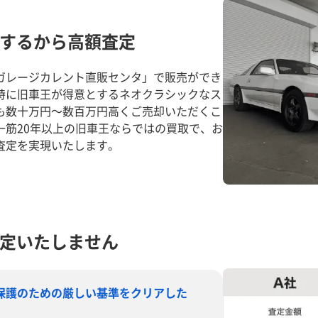
するから高額査定
ガレージカレント直販センタ」で販売ができ
特に旧車王が得意とするネオクラシックなス
も数十万円～数百万円高くご売却いただくこ
一筋20年以上の旧車王ならではの買取で、お
査定を実現いたします。
定いたしません
保護のための厳しい基準をクリアした