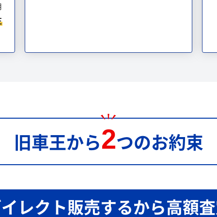
用
正
2
旧車王から
つのお約束
ダイレクト販売するから高額査