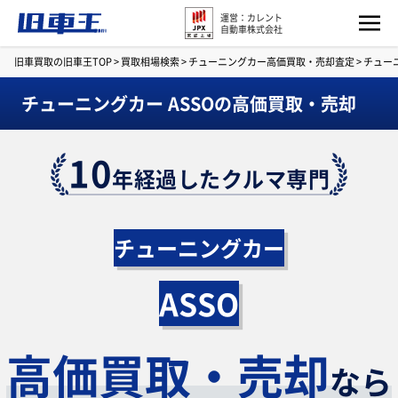
運営：カレント
自動車株式会社
旧車買取の旧車王TOP
>
買取相場検索
>
チューニングカー高価買取・売却査定
>
チュー
チューニングカー ASSOの高価買取・売却
10
年経過したクルマ専門
チューニングカー
ASSO
高価買取・売却
なら