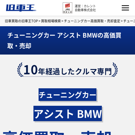
運営：カレント
自動車株式会社
旧車買取の旧車王TOP
>
買取相場検索
>
チューニングカー高価買取・売却査定
>
チュー
チューニングカー アシスト BMWの高価買
取・売却
10
年経過したクルマ専門
チューニングカー
アシスト BMW