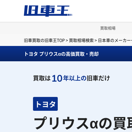
買取相場
旧車買取の旧車王TOP
>
買取相場検索
>
日本車のメーカー
トヨタ プリウスαの高価買取・売却
10
買取は
年以上の
旧車だけ
トヨタ
プリウスαの買