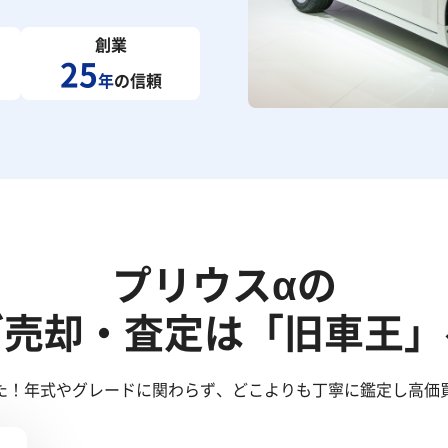
創業
25
年
の信頼
プリウスαの
ご売却・査定は「旧車王」
た！年式やグレードに関わらず、どこよりも丁寧に鑑定し高価