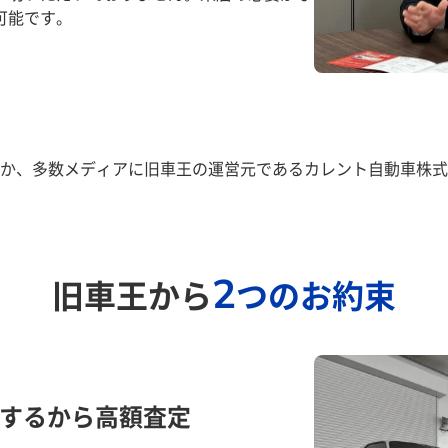
可能です。
か、多数メディアに旧車王の運営元であるカレント自動車株式
2
旧車王から
つのお約束
するから高額査定