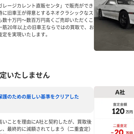
ガレージカレント直販センタ」で販売ができ
特に旧車王が得意とするネオクラシックなス
も数十万円～数百万円高くご売却いただくこ
一筋20年以上の旧車王ならではの買取で、お
査定を実現いたします。
定いたしません
保護のための厳しい基準をクリアした
高いことを理由にA社と契約したが、買取後
し、最終的に減額されてしまう（二重査定）