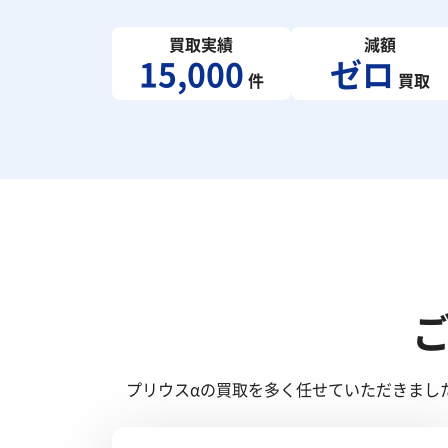
買取実績
減額
15,000
ゼロ
件
買取
プリウスαの買取を多く任せていただきまし