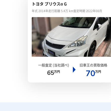
トヨタ プリウスα G
年式 2014年
走行距離 5.4万 km
査定時期 2022年08月
一般査定 (当社調べ)
旧車王の買取価格
70
65
万円
万円