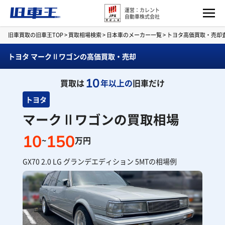
運営：カレント
自動車株式会社
旧車買取の旧車王TOP
>
買取相場検索
>
日本車のメーカー一覧
>
トヨタ高価買取・売却
トヨタ マークⅡワゴンの高価買取・売却
10
買取は
年以上の
旧車だけ
トヨタ
マークⅡワゴンの買取相場
10
150
~
万円
GX70 2.0 LG グランデエディション 5MTの相場例