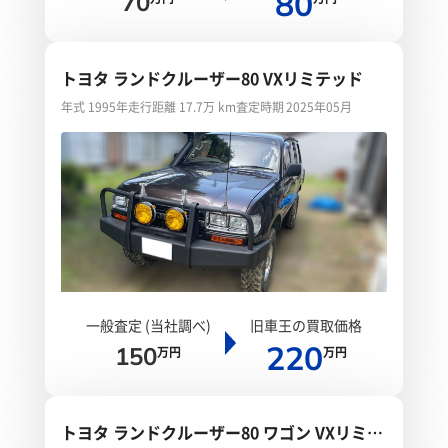
80
70
トヨタ ランドクルーザー80 VXリミテッド
年式 1995年
走行距離 17.7万 km
査定時期 2025年05月
一般査定 (当社調べ)
旧車王の買取価格
220
150
万円
万円
トヨタ ランドクルーザー80 ワゴン VXリミテ