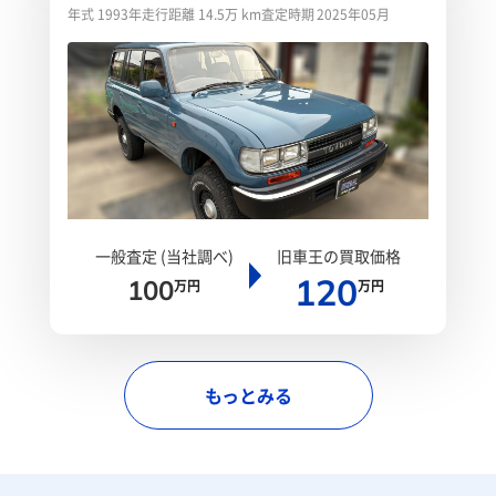
ッド
年式 1993年
走行距離 14.5万 km
査定時期 2025年05月
一般査定 (当社調べ)
旧車王の買取価格
120
100
万円
万円
もっとみる