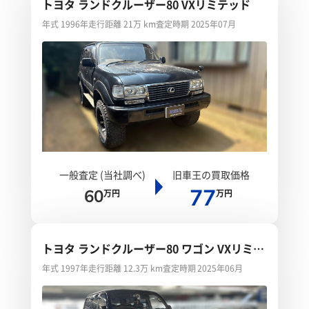
トヨタ ランドクルーザー80 VXリミテッド
年式 1996年
走行距離 21万 km
査定時期 2025年07月
一般査定 (当社調べ)
旧車王の買取価格
77
60
万円
万円
トヨタ ランドクルーザー80 ワゴン VXリミテ
ッド
年式 1997年
走行距離 12.3万 km
査定時期 2025年06月