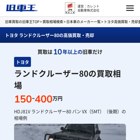
運営：カレント
自動車株式会社
旧車買取の旧車王TOP
>
買取相場検索
>
日本車のメーカー一覧
>
トヨタ高価買取・売却
トヨタ ランドクルーザー80の高価買取・売却
10
買取は
年以上の
旧車だけ
トヨタ
ランドクルーザー80の買取相
場
150
400
~
万円
HDJ81V ランドクルーザー80 バン VX（5MT）（後期）の
相場例