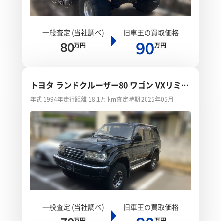
一般査定 (当社調べ)
旧車王の買取価格
90
80
万円
万円
トヨタ ランドクルーザー80 ワゴン VXリミテ
ッド
年式 1994年
走行距離 18.1万 km
査定時期 2025年05月
一般査定 (当社調べ)
旧車王の買取価格
万円
万円