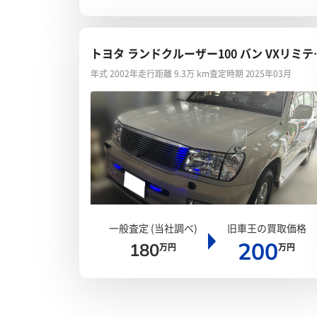
トヨタ ランドクルーザー100 バン VXリミテ
ド Gセレクション
年式 2002年
走行距離 9.3万 km
査定時期 2025年03月
一般査定 (当社調べ)
旧車王の買取価格
200
180
万円
万円