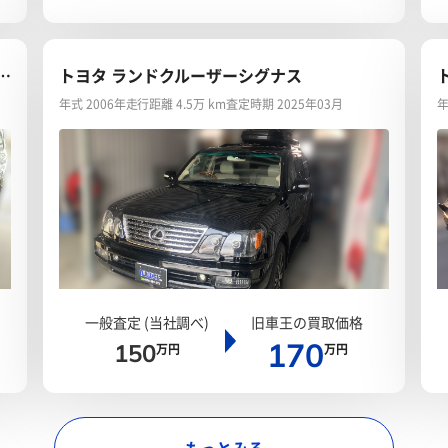
ッ
トヨタ ランドクルーザーシグナス
年式 2006年
走行距離 4.5万 km
査定時期 2025年03月
年
一般査定 (当社調べ)
旧車王の買取価格
170
150
万円
万円