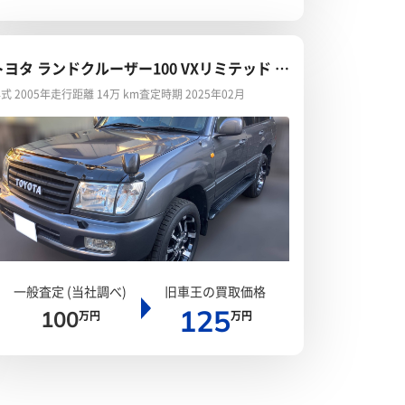
トヨタ ランドクルーザー100 VXリミテッド G
セレクション
式 2005年
走行距離 14万 km
査定時期 2025年02月
一般査定 (当社調べ)
旧車王の買取価格
125
100
万円
万円