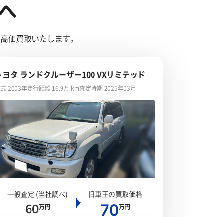
へ
し高価買取いたします。
トヨタ ランドクルーザー100 VXリミテッド
式 2003年
走行距離 16.9万 km
査定時期 2025年03月
一般査定 (当社調べ)
旧車王の買取価格
70
60
万円
万円