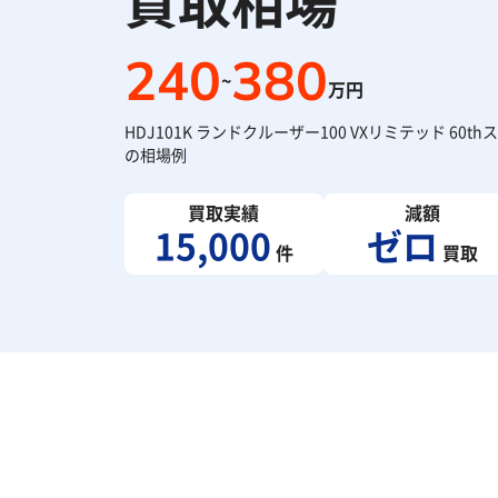
買取相場
240
380
~
万円
HDJ101K ランドクルーザー100 VXリミテッド 6
の相場例
買取実績
減額
15,000
ゼロ
件
買取