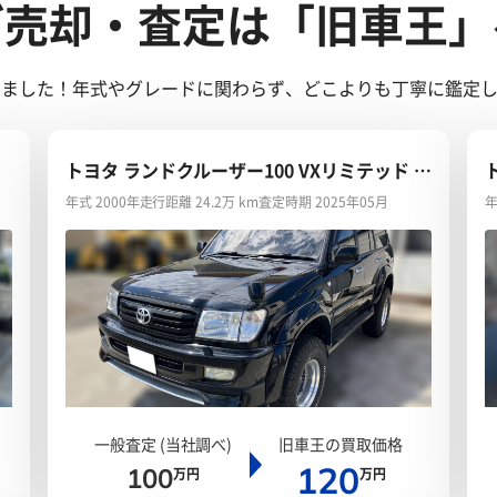
ご売却・査定は「旧車王」
きました！年式やグレードに関わらず、どこよりも丁寧に鑑定
トヨタ ランドクルーザー100 VXリミテッド Ｇ
セレクション
年式 2000年
走行距離 24.2万 km
査定時期 2025年05月
年
一般査定 (当社調べ)
旧車王の買取価格
120
100
万円
万円