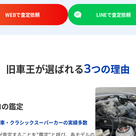
WEBで査定依頼
LINEで査定依頼
3
旧車王が選ばれる
つの理由
ロの鑑定
車・クラシックスーパーカーの実績多数
が査定することを"鑑定"と呼び、各モデルの