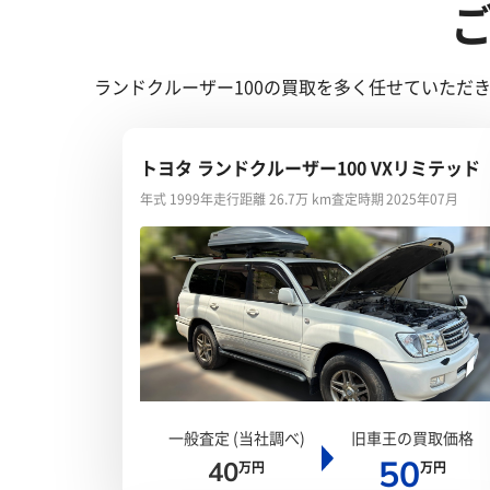
ランドクルーザー100の買取を多く任せていただ
トヨタ ランドクルーザー100 VXリミテッド
年式 1999年
走行距離 26.7万 km
査定時期 2025年07月
一般査定 (当社調べ)
旧車王の買取価格
50
40
万円
万円