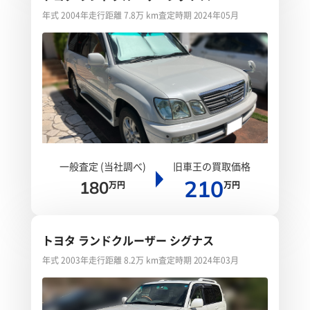
年式 2004年
走行距離 7.8万 km
査定時期 2024年05月
一般査定 (当社調べ)
旧車王の買取価格
210
180
万円
万円
トヨタ ランドクルーザー シグナス
年式 2003年
走行距離 8.2万 km
査定時期 2024年03月