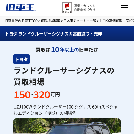
運営：カレント
自動車株式会社
旧車買取の旧車王TOP
>
買取相場検索
>
日本車のメーカー一覧
>
トヨタ高価買取・売却
トヨタ ランドクルーザーシグナスの高価買取・売却
10
買取は
年以上の
旧車だけ
トヨタ
ランドクルーザーシグナスの
買取相場
150
320
~
万円
UZJ100W ランドクルーザー100 シグナス 60thスペシャ
ルエディション（後期）の相場例