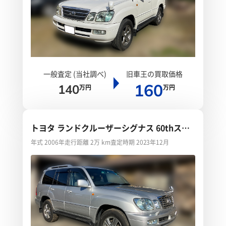
一般査定 (当社調べ)
旧車王の買取価格
160
140
万円
万円
トヨタ ランドクルーザーシグナス 60thスペ
シャルエディション
年式 2006年
走行距離 2万 km
査定時期 2023年12月