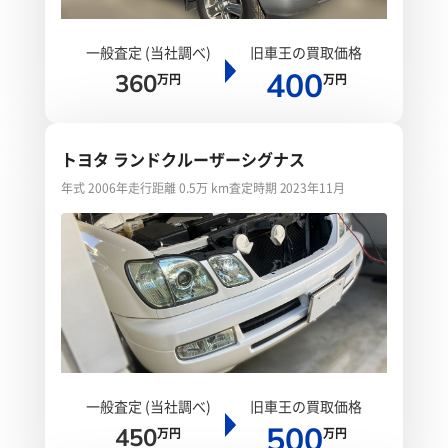
一般査定 (当社調べ)
旧車王の買取価格
400
360
万円
万円
トヨタ ランドクルーザーシグナス
年式 2006年
走行距離 0.5万 km
査定時期 2023年11月
一般査定 (当社調べ)
旧車王の買取価格
500
450
万円
万円