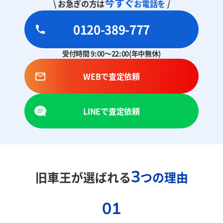
今すぐ
\ お急ぎの方は
お電話を
/
0120-389-777
受付時間 9:00～22:00(年中無休)
WEBで査定依頼
LINEで査定依頼
3
旧車王が選ばれる
つの理由
01