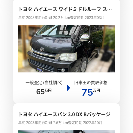
トヨタ ハイエース ワイドミドルルーフ スー
パーGL
年式 2008年
走行距離 20.2万 km
査定時期 2023年03月
一般査定 (当社調べ)
旧車王の買取価格
75
65
万円
万円
トヨタ ハイエースバン 2.0 DX Bパッケージ
年式 2003年
走行距離 7.6万 km
査定時期 2022年10月