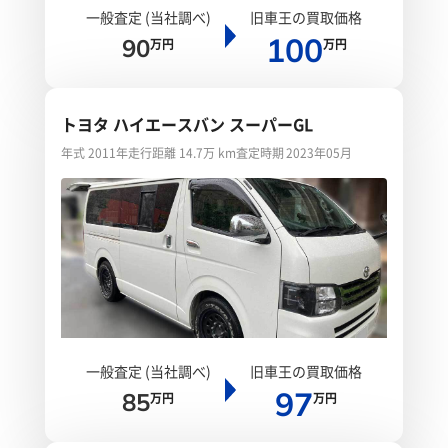
一般査定 (当社調べ)
旧車王の買取価格
100
90
万円
万円
トヨタ ハイエースバン スーパーGL
年式 2011年
走行距離 14.7万 km
査定時期 2023年05月
一般査定 (当社調べ)
旧車王の買取価格
97
85
万円
万円