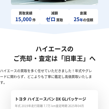
買取実績
減額
創業
15,000
ゼロ
25
件
買取
年
の信頼
ハイエースの
ご売却・査定は「旧車王」へ
ハイエースの買取を多く任せていただきました！年式やグレ
ードに関わらず、どこよりも丁寧に鑑定し高価買取いたしま
す。
トヨタ ハイエースバン DX GLパッケージ
年式 2019年
走行距離 7.7万 km
査定時期 2025年04月