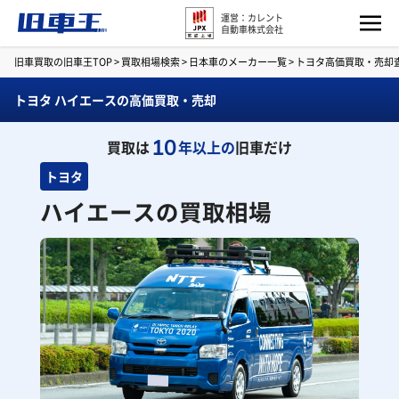
運営：カレント
自動車株式会社
旧車買取の旧車王TOP
>
買取相場検索
>
日本車のメーカー一覧
>
トヨタ高価買取・売却
トヨタ ハイエースの高価買取・売却
10
買取は
年以上の
旧車だけ
トヨタ
ハイエースの買取相場