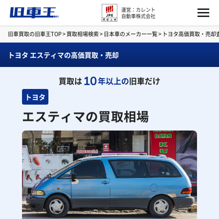
運営：カレント
自動車株式会社
旧車買取の旧車王TOP
>
買取相場検索
>
日本車のメーカー一覧
>
トヨタ高価買取・売却
トヨタ エスティマの高価買取・売却
10
買取は
年以上の
旧車だけ
トヨタ
エスティマの買取相場