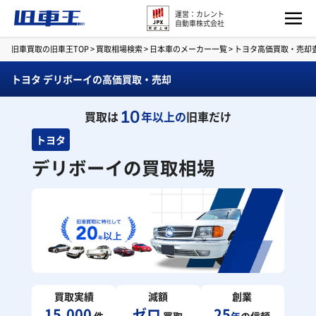
運営：カレント
自動車株式会社
旧車買取の旧車王TOP
>
買取相場検索
>
日本車のメーカー一覧
>
トヨタ高価買取・売却
トヨタ デリボーイの高価買取・売却
10
買取は
年以上の
旧車だけ
トヨタ
デリボーイの買取相場
買取実績
減額
創業
15,000
ゼロ
25
件
買取
年
の信頼