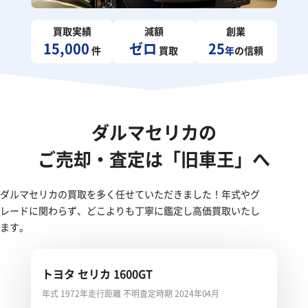
買取実績
減額
創業
15,000
ゼロ
25
件
買取
年
の信頼
ダルマセリカの
ご売却・査定は「旧車王」へ
ダルマセリカの買取を多く任せていただきました！年式やグ
レードに関わらず、どこよりも丁寧に鑑定し高価買取いたし
ます。
トヨタ セリカ 1600GT
年式 1972年
走行距離 不明
査定時期 2024年04月