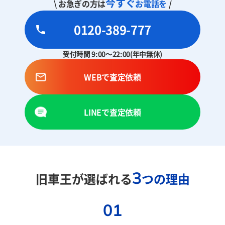
今すぐ
\ お急ぎの方は
お電話を
/
0120-389-777
受付時間 9:00～22:00(年中無休)
WEBで査定依頼
LINEで査定依頼
3
旧車王が選ばれる
つの理由
01