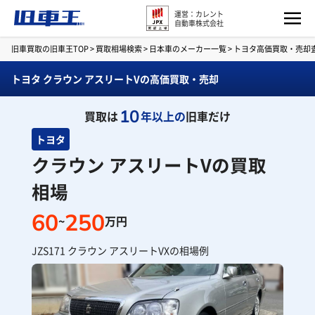
運営：カレント
自動車株式会社
旧車買取の旧車王TOP
>
買取相場検索
>
日本車のメーカー一覧
>
トヨタ高価買取・売却
トヨタ クラウン アスリートVの高価買取・売却
10
買取は
年以上の
旧車だけ
トヨタ
クラウン アスリートVの買取
相場
60
250
~
万円
JZS171 クラウン アスリートVXの相場例