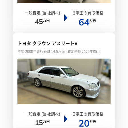
一般査定 (当社調べ)
旧車王の買取価格
64
45
万円
万円
トヨタ クラウン アスリートV
年式 2000年
走行距離 14.5万 km
査定時期 2025年05月
一般査定 (当社調べ)
旧車王の買取価格
20
15
万円
万円