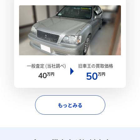
一般査定 (当社調べ)
旧車王の買取価格
50
40
万円
万円
もっとみる