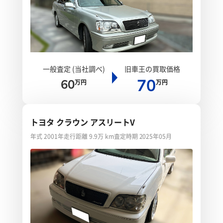
一般査定 (当社調べ)
旧車王の買取価格
70
60
万円
万円
トヨタ クラウン アスリートV
年式 2001年
走行距離 9.9万 km
査定時期 2025年05月