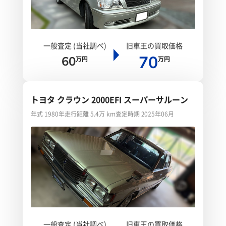
一般査定 (当社調べ)
旧車王の買取価格
70
60
万円
万円
トヨタ クラウン 2000EFI スーパーサルーン
年式 1980年
走行距離 5.4万 km
査定時期 2025年06月
一般査定 (当社調べ)
旧車王の買取価格