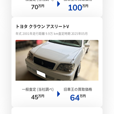
100
70
万円
万円
トヨタ クラウン アスリートV
年式 2001年
走行距離 9.9万 km
査定時期 2025年05月
一般査定 (当社調べ)
旧車王の買取価格
64
45
万円
万円