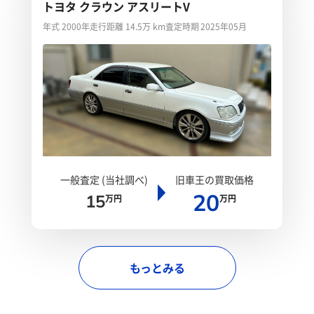
トヨタ クラウン アスリートV
年式 2000年
走行距離 14.5万 km
査定時期 2025年05月
一般査定 (当社調べ)
旧車王の買取価格
20
15
万円
万円
もっとみる