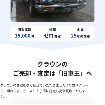
買取実績
減額
創業
15,000
ゼロ
25
件
買取
年
の信頼
クラウンの
ご売却・査定は「旧車王」へ
クラウンの買取を多く任せていただきました！年式やグレー
ドに関わらず、どこよりも丁寧に鑑定し高価買取いたしま
す。