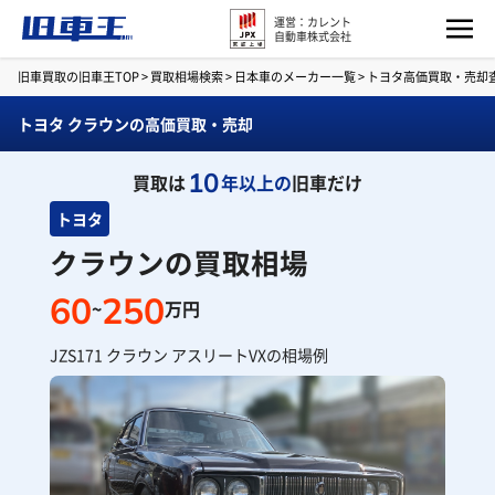
運営：カレント
自動車株式会社
旧車買取の旧車王TOP
>
買取相場検索
>
日本車のメーカー一覧
>
トヨタ高価買取・売却
トヨタ クラウンの高価買取・売却
10
買取は
年以上の
旧車だけ
トヨタ
クラウンの買取相場
60
250
~
万円
JZS171 クラウン アスリートVXの相場例