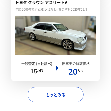
トヨタ クラウン アスリートV
年式 2000年
走行距離 14.5万 km
査定時期 2025年05月
一般査定 (当社調べ)
旧車王の買取価格
20
15
万円
万円
もっとみる