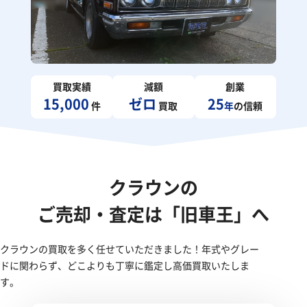
買取実績
減額
創業
15,000
ゼロ
25
件
買取
年
の信頼
クラウンの
ご売却・査定は「旧車王」へ
クラウンの買取を多く任せていただきました！年式やグレー
ドに関わらず、どこよりも丁寧に鑑定し高価買取いたしま
す。