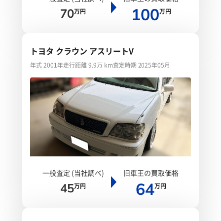
100
70
万円
万円
トヨタ クラウン アスリートV
年式 2001年
走行距離 9.9万 km
査定時期 2025年05月
一般査定 (当社調べ)
旧車王の買取価格
64
45
万円
万円