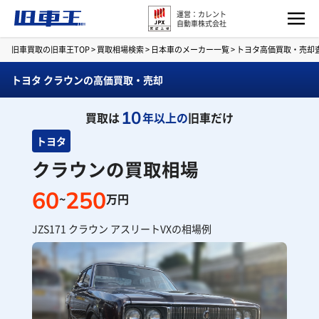
運営：カレント
自動車株式会社
旧車買取の旧車王TOP
>
買取相場検索
>
日本車のメーカー一覧
>
トヨタ高価買取・売却
トヨタ クラウンの高価買取・売却
10
買取は
年以上の
旧車だけ
トヨタ
クラウンの買取相場
60
250
~
万円
JZS171 クラウン アスリートVXの相場例