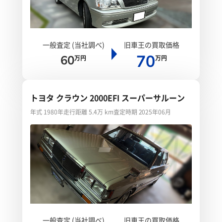
一般査定 (当社調べ)
旧車王の買取価格
70
60
万円
万円
トヨタ クラウン 2000EFI スーパーサルーン
年式 1980年
走行距離 5.4万 km
査定時期 2025年06月
一般査定 (当社調べ)
旧車王の買取価格