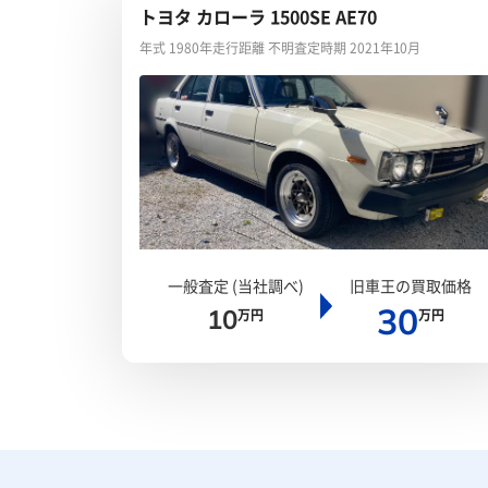
トヨタ カローラ 1500SE AE70
年式 1980年
走行距離 不明
査定時期 2021年10月
一般査定 (当社調べ)
旧車王の買取価格
30
10
万円
万円