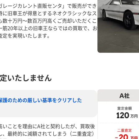
ガレージカレント直販センタ」で販売ができ
特に旧車王が得意とするネオクラシックなス
も数十万円～数百万円高くご売却いただくこ
一筋20年以上の旧車王ならではの買取で、お
査定を実現いたします。
定いたしません
保護のための厳しい基準をクリアした
高いことを理由にA社と契約したが、買取後
し、最終的に減額されてしまう（二重査定）