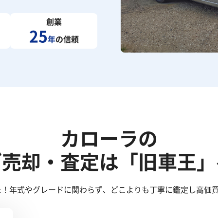
創業
25
年
の信頼
カローラの
ご売却・査定は「旧車王」
た！年式やグレードに関わらず、どこよりも丁寧に鑑定し高価