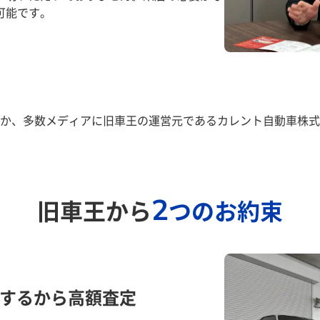
可能です。
か、多数メディアに旧車王の運営元であるカレント自動車株式
2
旧車王から
つのお約束
するから高額査定