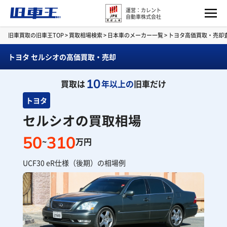
運営：カレント
自動車株式会社
旧車買取の旧車王TOP
>
買取相場検索
>
日本車のメーカー一覧
>
トヨタ高価買取・売却
トヨタ セルシオの高価買取・売却
10
買取は
年以上の
旧車だけ
トヨタ
セルシオの買取相場
50
310
~
万円
UCF30 eR仕様（後期）の相場例