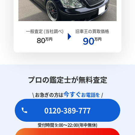
一般査定 (当社調べ)
旧車王の買取価格
90
80
万円
万円
プロの鑑定士が無料査定
今すぐ
\ お急ぎの方は
お電話を
/
0120-389-777
受付時間 9:00～22:00(年中無休)