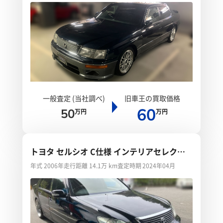
一般査定 (当社調べ)
旧車王の買取価格
60
50
万円
万円
トヨタ セルシオ C仕様 インテリアセレクシ
ョン
年式 2006年
走行距離 14.1万 km
査定時期 2024年04月