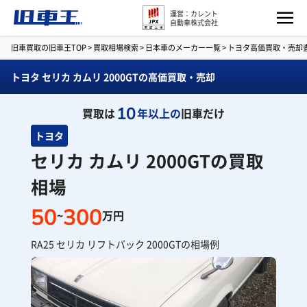
運営：カレント
自動車株式会社
旧車買取の旧車王TOP
>
買取相場検索
>
日本車のメーカー一覧
>
トヨタ高価買取・売却
トヨタ セリカ カムリ 2000GTの高価買取・売却
10
買取は
年以上の
旧車だけ
トヨタ
セリカ カムリ 2000GTの買取
相場
50
300
~
万円
RA25 セリカ リフトバック 2000GTの相場例