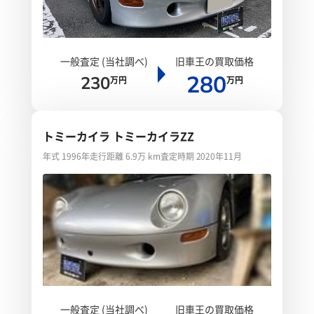
一般査定 (当社調べ)
旧車王の買取価格
280
230
万円
万円
トミーカイラ トミーカイラZZ
年式 1996年
走行距離 6.9万 km
査定時期 2020年11月
一般査定 (当社調べ)
旧車王の買取価格