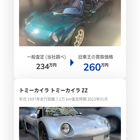
一般査定 (当社調べ)
旧車王の買取価格
260
234
万円
万円
トミーカイラ トミーカイラ ZZ
年式 1997年
走行距離 7.1万 km
査定時期 2023年01月