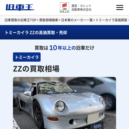
運営：カレント
自動車株式会社
旧車買取の旧車王TOP
>
買取相場検索
>
日本車のメーカー一覧
>
トミーカイラ高価買取
トミーカイラ ZZの高価買取・売却
10
買取は
年以上の
旧車だけ
トミーカイラ
ZZの買取相場