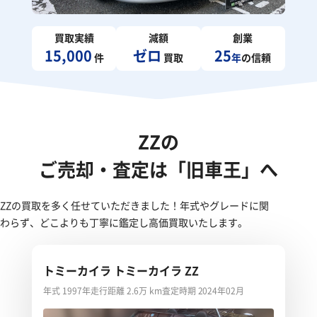
買取実績
減額
創業
15,000
ゼロ
25
件
買取
年
の信頼
ZZの
ご売却・査定は「旧車王」へ
ZZの買取を多く任せていただきました！年式やグレードに関
わらず、どこよりも丁寧に鑑定し高価買取いたします。
トミーカイラ トミーカイラ ZZ
年式 1997年
走行距離 2.6万 km
査定時期 2024年02月