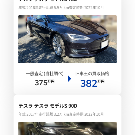
年式 2016年
走行距離 5.9万 km
査定時期 2022年10月
一般査定 (当社調べ)
旧車王の買取価格
382
375
万円
万円
テスラ テスラ モデルS 90D
年式 2017年
走行距離 3.2万 km
査定時期 2022年10月