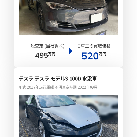
一般査定 (当社調べ)
旧車王の買取価格
520
495
万円
万円
テスラ テスラ モデルS 100D 水没車
年式 2017年
走行距離 不明
査定時期 2022年09月