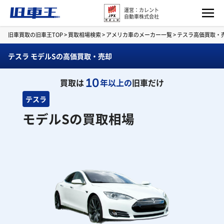
運営：カレント
自動車株式会社
旧車買取の旧車王TOP
>
買取相場検索
>
アメリカ車のメーカー一覧
>
テスラ高価買取・
テスラ モデルSの高価買取・売却
10
買取は
年以上の
旧車だけ
テスラ
モデルSの買取相場