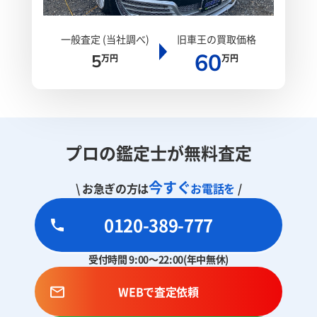
一般査定 (当社調べ)
旧車王の買取価格
60
5
万円
万円
プロの鑑定士が無料査定
今すぐ
\ お急ぎの方は
お電話を
/
0120-389-777
受付時間 9:00～22:00(年中無休)
WEBで査定依頼