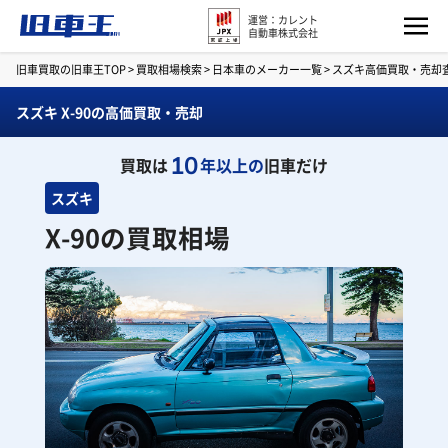
運営：カレント
自動車株式会社
旧車買取の旧車王TOP
>
買取相場検索
>
日本車のメーカー一覧
>
スズキ高価買取・売却
スズキ X-90の高価買取・売却
10
買取は
年以上の
旧車だけ
スズキ
X-90の買取相場