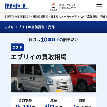
運営：カレント
自動車株式会社
旧車買取の旧車王TOP
>
買取相場検索
>
日本車のメーカー一覧
>
スズキ高価買取・売却
スズキ エブリイの高価買取・売却
10
買取は
年以上の
旧車だけ
スズキ
エブリイの買取相場
買取実績
減額
創業
15,000
ゼロ
25
件
買取
年
の信頼