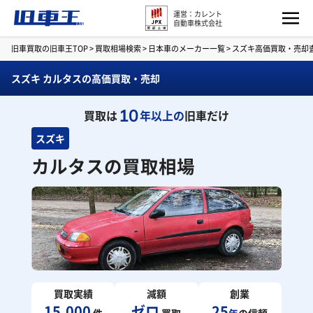
運営：カレント
自動車株式会社
旧車買取の旧車王TOP
>
買取相場検索
>
日本車のメーカー一覧
>
スズキ高価買取・売却
スズキ カルタスの高価買取・売却
10
買取は
年以上の
旧車だけ
スズキ
カルタスの買取相場
買取実績
減額
創業
15,000
ゼロ
25
件
買取
年
の信頼