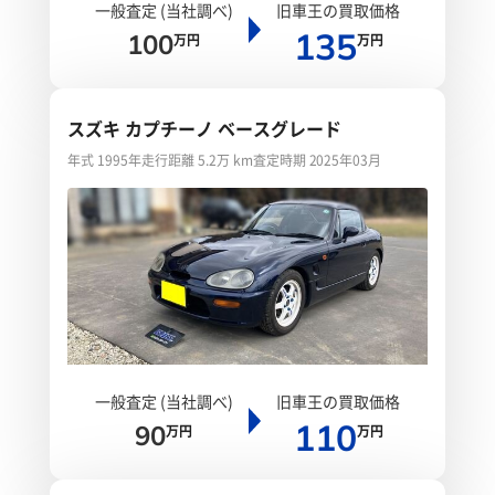
一般査定 (当社調べ)
旧車王の買取価格
135
100
万円
万円
スズキ カプチーノ ベースグレード
年式 1995年
走行距離 5.2万 km
査定時期 2025年03月
一般査定 (当社調べ)
旧車王の買取価格
110
90
万円
万円