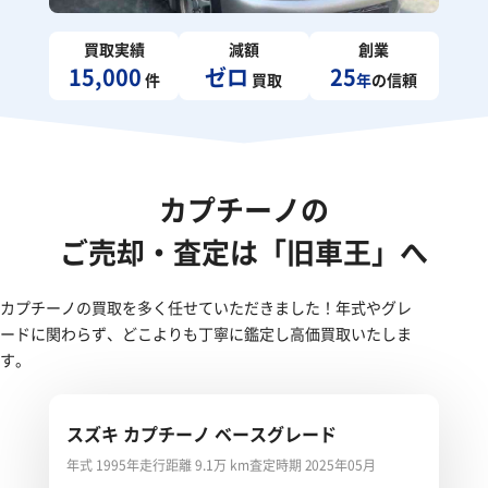
買取実績
減額
創業
15,000
ゼロ
25
件
買取
年
の信頼
カプチーノの
ご売却・査定は「旧車王」へ
カプチーノの買取を多く任せていただきました！年式やグレ
ードに関わらず、どこよりも丁寧に鑑定し高価買取いたしま
す。
スズキ カプチーノ ベースグレード
年式 1995年
走行距離 9.1万 km
査定時期 2025年05月