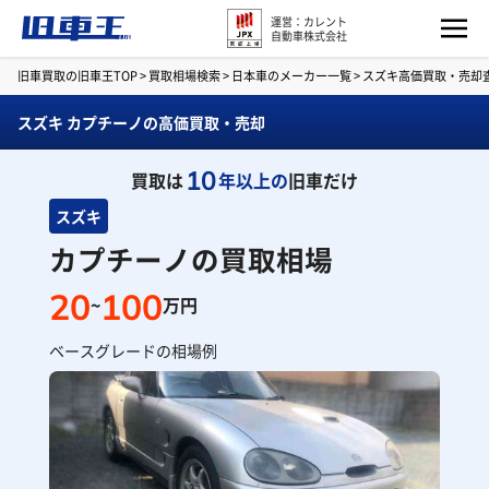
運営：カレント
自動車株式会社
旧車買取の旧車王TOP
>
買取相場検索
>
日本車のメーカー一覧
>
スズキ高価買取・売却
スズキ カプチーノの高価買取・売却
10
買取は
年以上の
旧車だけ
スズキ
カプチーノの買取相場
20
100
~
万円
ベースグレードの相場例