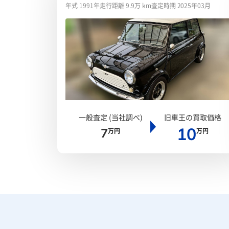
年式 1991年
走行距離 9.9万 km
査定時期 2025年03月
一般査定 (当社調べ)
旧車王の買取価格
10
7
万円
万円