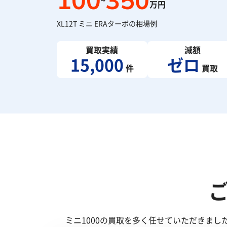
100
350
~
万円
XL12T ミニ ERAターボの相場例
買取実績
減額
15,000
ゼロ
件
買取
ミニ1000の買取を多く任せていただきま