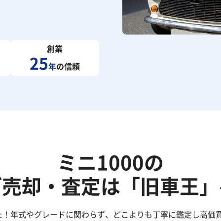
創業
25
年
の信頼
ミニ1000の
ご売却・査定は「旧車王」
した！年式やグレードに関わらず、どこよりも丁寧に鑑定し高価