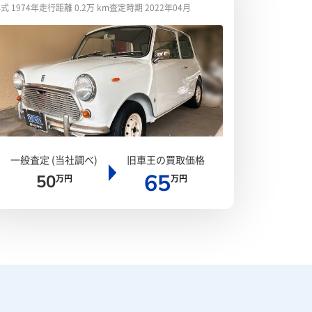
式 1974年
走行距離 0.2万 km
査定時期 2022年04月
一般査定 (当社調べ)
旧車王の買取価格
65
50
万円
万円