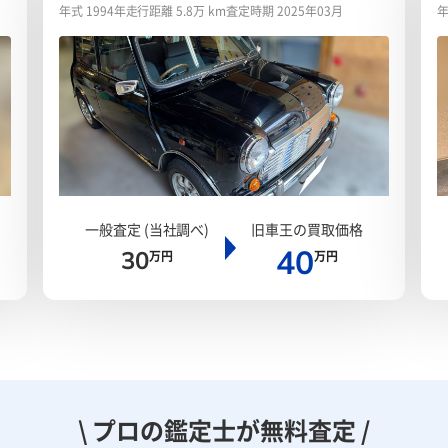
年式 1994年
走行距離 5.8万 km
査定時期 2025年03月
年
一般査定 (当社調べ)
旧車王の買取価格
40
30
万円
万円
\ プロの鑑定士が無料査定 /