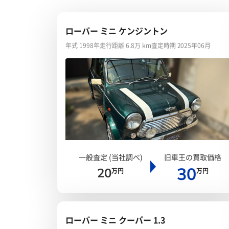
ローバー ミニ ケンジントン
年式 1998年
走行距離 6.8万 km
査定時期 2025年06月
一般査定 (当社調べ)
旧車王の買取価格
30
20
万円
万円
ローバー ミニ クーパー 1.3