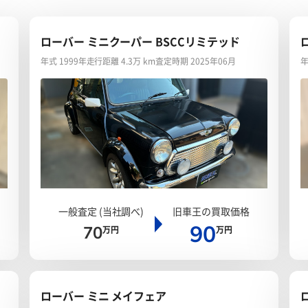
ローバー ミニクーパー BSCCリミテッド
年式 1999年
走行距離 4.3万 km
査定時期 2025年06月
年
一般査定 (当社調べ)
旧車王の買取価格
90
70
万円
万円
ローバー ミニ メイフェア