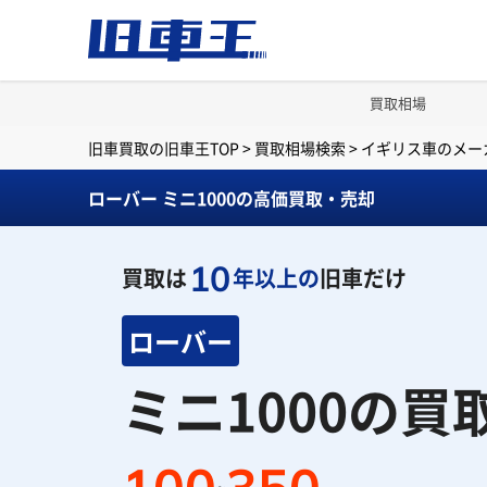
買取相場
旧車買取の旧車王TOP
>
買取相場検索
>
イギリス車のメー
ローバー ミニ1000の高価買取・売却
10
買取は
年以上の
旧車だけ
ローバー
ミニ1000の買