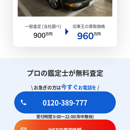
一般査定 (当社調べ)
旧車王の買取価格
960
900
万円
万円
プロの鑑定士が無料査定
今すぐ
\ お急ぎの方は
お電話を
/
0120-389-777
受付時間 9:00～22:00(年中無休)
WEBで査定依頼