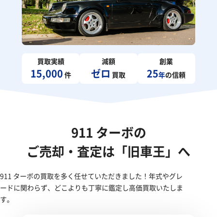
買取実績
減額
創業
15,000
ゼロ
25
件
買取
年
の信頼
911 ターボの
ご売却・査定は「旧車王」へ
911 ターボの買取を多く任せていただきました！年式やグレ
ードに関わらず、どこよりも丁寧に鑑定し高価買取いたしま
す。