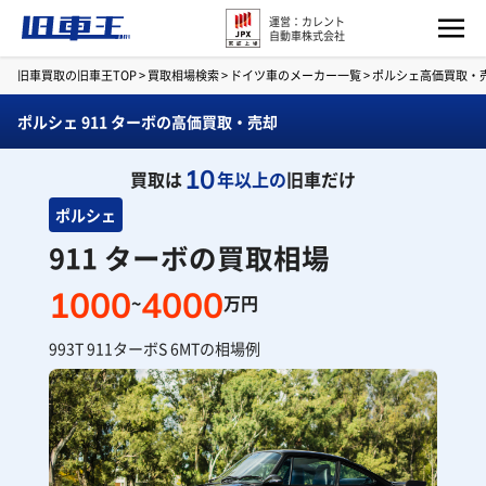
運営：カレント
自動車株式会社
旧車買取の旧車王TOP
>
買取相場検索
>
ドイツ車のメーカー一覧
>
ポルシェ高価買取・
ポルシェ 911 ターボの高価買取・売却
10
買取は
年以上の
旧車だけ
ポルシェ
911 ターボの買取相場
1000
4000
~
万円
993T 911ターボS 6MTの相場例