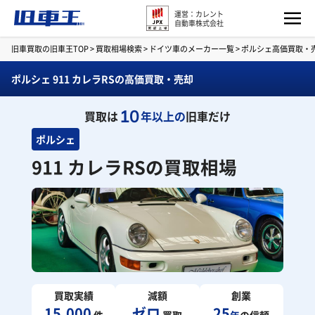
運営：カレント
自動車株式会社
旧車買取の旧車王TOP
>
買取相場検索
>
ドイツ車のメーカー一覧
>
ポルシェ高価買取・
ポルシェ 911 カレラRSの高価買取・売却
10
買取は
年以上の
旧車だけ
ポルシェ
911 カレラRSの買取相場
買取実績
減額
創業
15,000
ゼロ
25
件
買取
年
の信頼