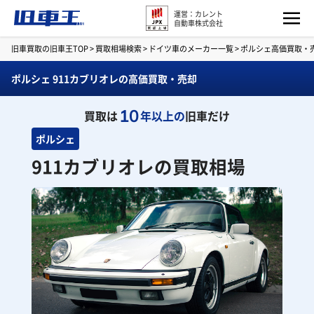
運営：カレント
自動車株式会社
旧車買取の旧車王TOP
>
買取相場検索
>
ドイツ車のメーカー一覧
>
ポルシェ高価買取・
ポルシェ 911カブリオレの高価買取・売却
10
買取は
年以上の
旧車だけ
ポルシェ
911カブリオレの買取相場