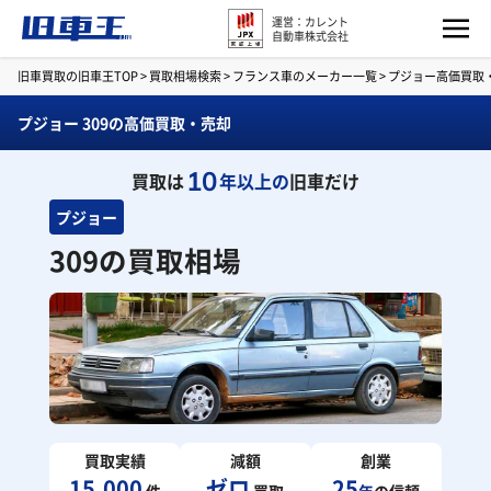
運営：カレント
自動車株式会社
旧車買取の旧車王TOP
>
買取相場検索
>
フランス車のメーカー一覧
>
プジョー高価買取
プジョー 309の高価買取・売却
10
買取は
年以上の
旧車だけ
プジョー
309の買取相場
買取実績
減額
創業
15,000
ゼロ
25
件
買取
年
の信頼