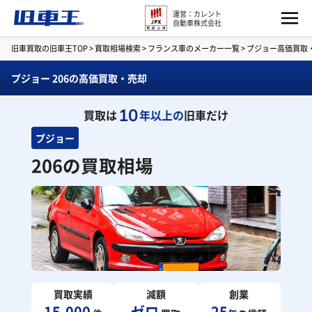
運営：カレント
自動車株式会社
旧車買取の旧車王TOP
>
買取相場検索
>
フランス車のメーカー一覧
>
プジョー高価買取
プジョー 206の高価買取・売却
10
買取は
年以上の
旧車だけ
プジョー
206の買取相場
買取実績
減額
創業
15,000
ゼロ
25