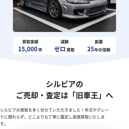
買取実績
減額
創業
15,000
ゼロ
25
件
買取
年
の信頼
シルビアの
ご売却・査定は「旧車王」へ
シルビアの買取を多く任せていただきました！年式やグレー
ドに関わらず、どこよりも丁寧に鑑定し高価買取いたしま
す。