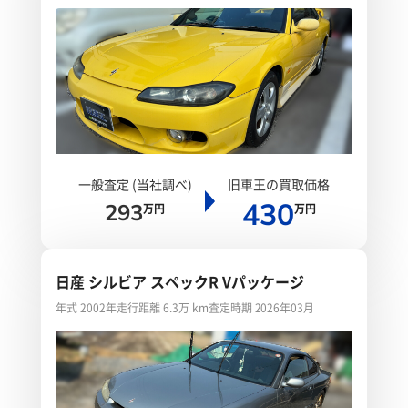
一般査定 (当社調べ)
旧車王の買取価格
430
293
万円
万円
日産 シルビア スペックR Vパッケージ
年式 2002年
走行距離 6.3万 km
査定時期 2026年03月