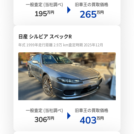
一般査定 (当社調べ)
旧車王の買取価格
265
195
万円
万円
日産 シルビア スペックR
年式 1999年
走行距離 2.9万 km
査定時期 2025年12月
一般査定 (当社調べ)
旧車王の買取価格
403
306
万円
万円