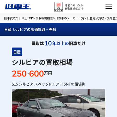
運営：カレント
自動車株式会社
旧車買取の旧車王TOP
>
買取相場検索
>
日本車のメーカー一覧
>
日産高価買取・売却査
日産 シルビアの高価買取・売却
10
買取は
年以上の
旧車だけ
日産
シルビアの買取相場
250
600
~
万円
S15 シルビア スペックR エアロ 5MTの相場例