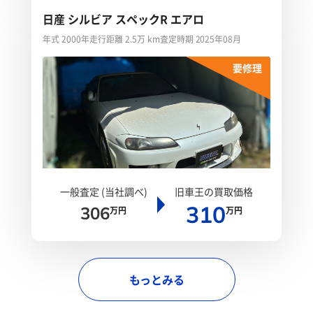
日産 シルビア スペックR エアロ
年式 2000年
走行距離 2.5万 km
査定時期 2025年08月
要修理
一般査定 (当社調べ)
旧車王の買取価格
310
306
万円
万円
もっとみる