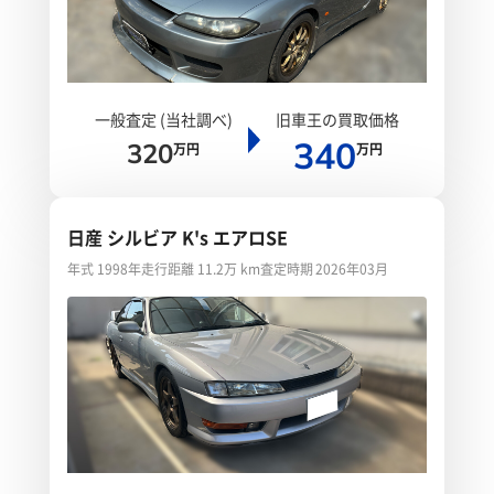
一般査定 (当社調べ)
旧車王の買取価格
340
320
万円
万円
日産 シルビア K's エアロSE
年式 1998年
走行距離 11.2万 km
査定時期 2026年03月