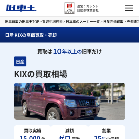
運営：カレント
自動車株式会社
旧車買取の旧車王TOP
>
買取相場検索
>
日本車のメーカー一覧
>
日産高価買取・売却査
日産 KIXの高価買取・売却
10
買取は
年以上の
旧車だけ
日産
KIXの買取相場
買取実績
減額
創業
15,000
ゼロ
25
件
買取
年
の信頼