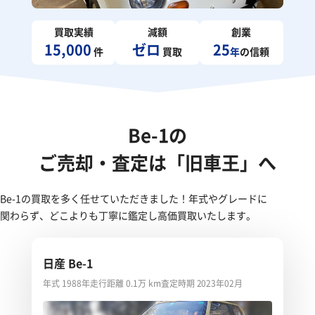
買取実績
減額
創業
15,000
ゼロ
25
件
買取
年
の信頼
Be-1の
ご売却・査定は「旧車王」へ
Be-1の買取を多く任せていただきました！年式やグレードに
関わらず、どこよりも丁寧に鑑定し高価買取いたします。
日産 Be-1
年式 1988年
走行距離 0.1万 km
査定時期 2023年02月