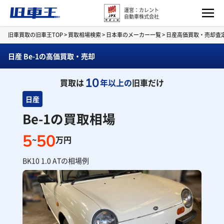
運営：カレント
自動車株式会社
旧車買取の旧車王TOP
>
買取相場検索
>
日本車のメーカー一覧
>
日産高価買取・売却査
日産 Be-1の高価買取・売却
10
買取は
年以上の
旧車だけ
日産
Be-1の買取相場
5
50
~
万円
BK10 1.0 ATの相場例