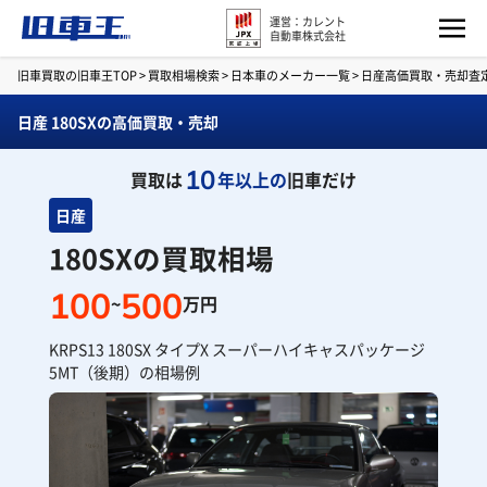
運営：カレント
自動車株式会社
旧車買取の旧車王TOP
>
買取相場検索
>
日本車のメーカー一覧
>
日産高価買取・売却査
日産 180SXの高価買取・売却
10
買取は
年以上の
旧車だけ
日産
180SXの買取相場
100
500
~
万円
KRPS13 180SX タイプX スーパーハイキャスパッケージ
5MT（後期）の相場例