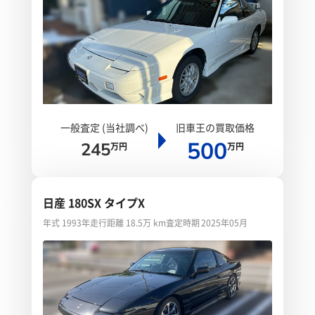
一般査定 (当社調べ)
旧車王の買取価格
500
245
万円
万円
日産 180SX タイプX
年式 1993年
走行距離 18.5万 km
査定時期 2025年05月