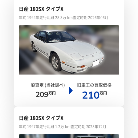
日産 180SX タイプX
年式 1994年
走行距離 28.3万 km
査定時期 2026年06月
一般査定 (当社調べ)
旧車王の買取価格
210
209
万円
万円
日産 180SX タイプX
年式 1997年
走行距離 1.2万 km
査定時期 2025年12月