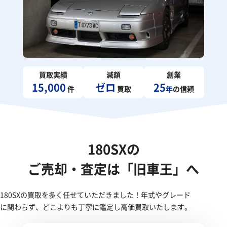
買取実績
減額
創業
15,000
ゼロ
25
件
買取
年
の信頼
180SXの
ご売却・査定は「旧車王」へ
180SXの買取を多く任せていただきました！年式やグレード
に関わらず、どこよりも丁寧に鑑定し高価買取いたします。