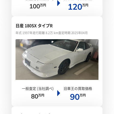
120
100
万円
万円
日産 180SX タイプR
年式 1997年
走行距離 8.2万 km
査定時期 2025年04月
一般査定 (当社調べ)
旧車王の買取価格
90
80
万円
万円