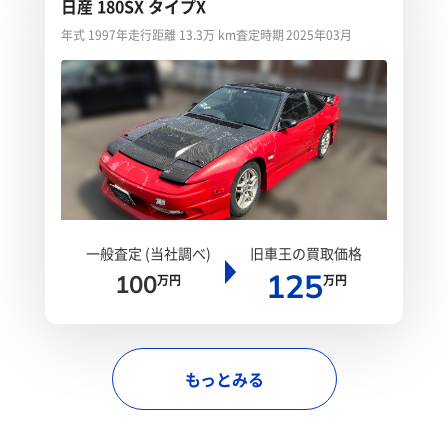
日産 180SX タイプX
年式 1997年
走行距離 13.3万 km
査定時期 2025年03月
一般査定 (当社調べ)
旧車王の買取価格
125
100
万円
万円
もっとみる