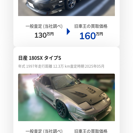
一般査定 (当社調べ)
旧車王の買取価格
160
130
万円
万円
日産 180SX タイプS
年式 1997年
走行距離 12.3万 km
査定時期 2025年05月
一般査定 (当社調べ)
旧車王の買取価格