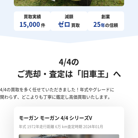
買取実績
減額
創業
15,000
ゼロ
25
件
買取
年
の信頼
4/4の
ご売却・査定は「旧車王」へ
4/4の買取を多く任せていただきました！年式やグレードに
関わらず、どこよりも丁寧に鑑定し高価買取いたします。
モーガン モーガン 4/4 シリーズV
年式 1972年
走行距離 6万 km
査定時期 2024年01月