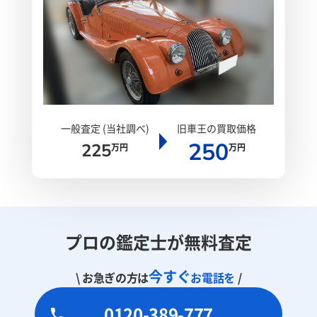
一般査定 (当社調べ)
旧車王の買取価格
250
225
万円
万円
プロの鑑定士が無料査定
今すぐ
\ お急ぎの方は
お電話を
/
0120-389-777