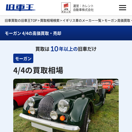
運営：カレント
自動車株式会社
旧車買取の旧車王TOP
>
買取相場検索
>
イギリス車のメーカー一覧
>
モーガン高価買取
モーガン 4/4の高価買取・売却
10
買取は
年以上の
旧車だけ
モーガン
4/4の買取相場