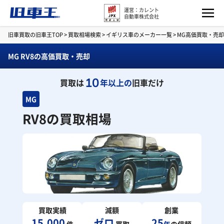
運営：カレント
自動車株式会社
旧車買取の旧車王TOP
>
買取相場検索
>
イギリス車のメーカー一覧
>
MG高価買取・売
MG RV8の高価買取・売却
10
買取は
年以上の
旧車だけ
MG
RV8の買取相場
買取実績
減額
創業
15,000
ゼロ
25
件
買取
年
の信頼