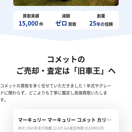
買取実績
減額
創業
15,000
ゼロ
25
件
買取
年
の信頼
コメットの
ご売却・査定は「旧車王」へ
コメットの買取を多く任せていただきました！年式やグレー
ドに関わらず、どこよりも丁寧に鑑定し高価買取いたしま
す。
マーキュリー マーキュリー コメット カリエ
ンテ
年式 1965年
走行距離 12.4万 km
査定時期 2025年02月