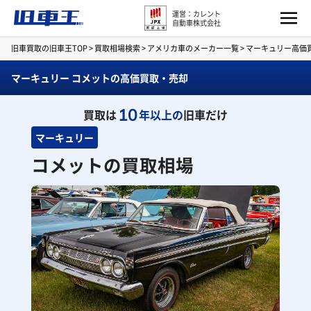
運営：カレント
自動車株式会社
旧車買取の旧車王TOP
>
買取相場検索
>
アメリカ車のメーカー一覧
>
マーキュリー高価
マーキュリー コメットの高価買取・売却
10
買取は
年以上の
旧車だけ
マーキュリー
コメットの買取相場