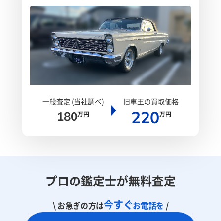
一般査定 (当社調べ)
旧車王の買取価格
220
180
万円
万円
プロの鑑定士が無料査定
今すぐ
\ お急ぎの方は
お電話を
/