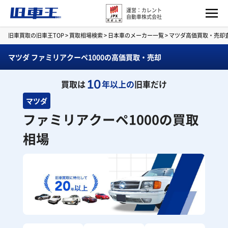
運営：カレント
自動車株式会社
旧車買取の旧車王TOP
>
買取相場検索
>
日本車のメーカー一覧
>
マツダ高価買取・売却
マツダ ファミリアクーペ1000の高価買取・売却
10
買取は
年以上の
旧車だけ
マツダ
ファミリアクーペ1000の買取
相場