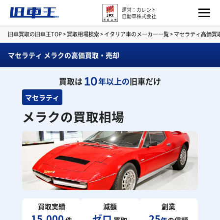
運営：カレント
自動車株式会社
旧車買取の旧車王TOP
>
買取相場検索
>
イタリア車のメーカー一覧
>
マセラティ高価買
マセラティ メラクの高価買取・売却
10
買取は
年以上の
旧車だけ
マセラティ
メラクの買取相場
買取実績
減額
創業
15,000
ゼロ
25
件
買取
年
の信頼