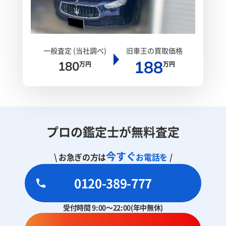
一般査定 (当社調べ)
旧車王の買取価格
188
180
万円
万円
プロの鑑定士が無料査定
今すぐ
\ お急ぎの方は
お電話を
/
0120-389-777
受付時間 9:00～22:00(年中無休)