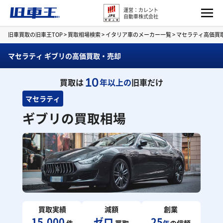
運営：カレント
自動車株式会社
旧車買取の旧車王TOP
>
買取相場検索
>
イタリア車のメーカー一覧
>
マセラティ高価買
マセラティ ギブリの高価買取・売却
10
買取は
年以上の
旧車だけ
マセラティ
ギブリの買取相場
買取実績
減額
創業
15,000
ゼロ
25
件
買取
年
の信頼