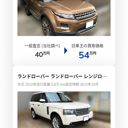
一般査定 (当社調べ)
旧車王の買取価格
54
40
万円
万円
ランドローバー ランドローバー レンジロー
バーヴォーグ
年式 2010年
走行距離 8.8万 km
査定時期 2023年10月