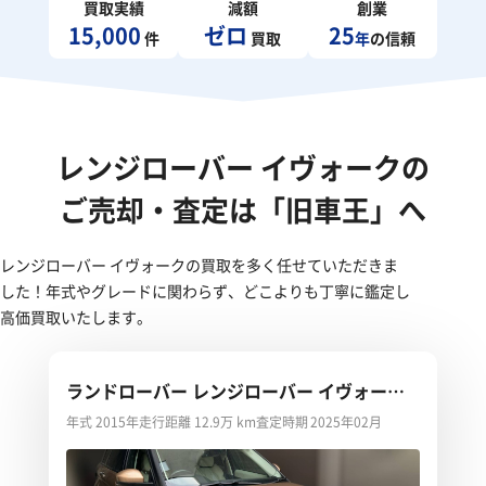
買取実績
減額
創業
15,000
ゼロ
25
件
買取
年
の信頼
レンジローバー イヴォークの
ご売却・査定は「旧車王」へ
レンジローバー イヴォークの買取を多く任せていただきま
した！年式やグレードに関わらず、どこよりも丁寧に鑑定し
高価買取いたします。
ランドローバー レンジローバー イヴォーク
プレステージ
年式 2015年
走行距離 12.9万 km
査定時期 2025年02月