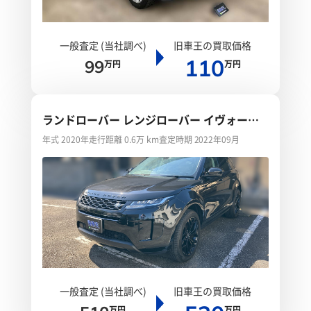
一般査定 (当社調べ)
旧車王の買取価格
110
99
万円
万円
ランドローバー レンジローバー イヴォーク
ブラックパック
年式 2020年
走行距離 0.6万 km
査定時期 2022年09月
一般査定 (当社調べ)
旧車王の買取価格
万円
万円