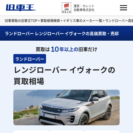
運営：カレント
自動車株式会社
旧車買取の旧車王TOP
>
買取相場検索
>
イギリス車のメーカー一覧
>
ランドローバー高
ランドローバー レンジローバー イヴォークの高価買取・売却
10
買取は
年以上の
旧車だけ
ランドローバー
レンジローバー イヴォークの
買取相場