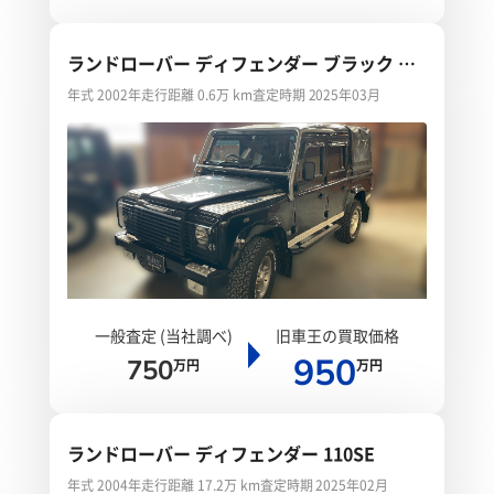
ランドローバー ディフェンダー ブラック ピ
ックアップ
年式 2002年
走行距離 0.6万 km
査定時期 2025年03月
一般査定 (当社調べ)
旧車王の買取価格
950
750
万円
万円
ランドローバー ディフェンダー 110SE
年式 2004年
走行距離 17.2万 km
査定時期 2025年02月