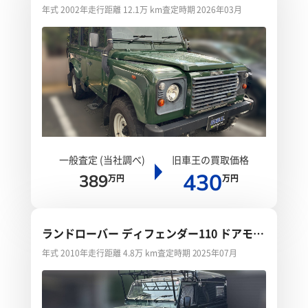
年式 2002年
走行距離 12.1万 km
査定時期 2026年03月
一般査定 (当社調べ)
旧車王の買取価格
430
389
万円
万円
ランドローバー ディフェンダー110 ドアモー
ビル キャンピングカー
年式 2010年
走行距離 4.8万 km
査定時期 2025年07月