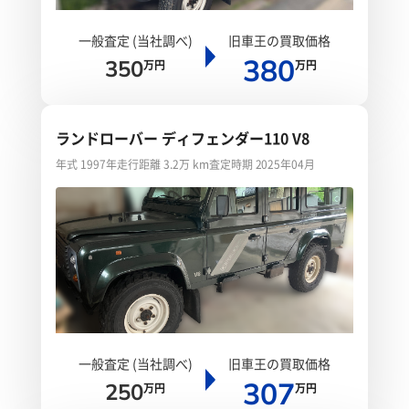
一般査定 (当社調べ)
旧車王の買取価格
380
350
万円
万円
ランドローバー ディフェンダー110 V8
年式 1997年
走行距離 3.2万 km
査定時期 2025年04月
一般査定 (当社調べ)
旧車王の買取価格
307
250
万円
万円