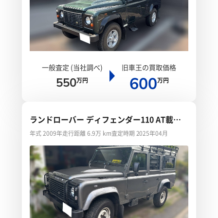
一般査定 (当社調べ)
旧車王の買取価格
600
550
万円
万円
ランドローバー ディフェンダー110 AT載せ
替え
年式 2009年
走行距離 6.9万 km
査定時期 2025年04月