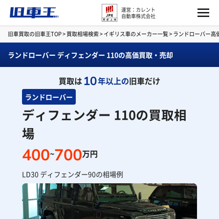
運営：カレント
自動車株式会社
旧車買取の旧車王TOP
>
買取相場検索
>
イギリス車のメーカー一覧
>
ランドローバー高
ランドローバー ディフェンダー 110の高価買取・売却
10
買取は
年以上の
旧車だけ
ランドローバー
ディフェンダー 110の買取相
場
400
700
~
万円
LD30 ディフェンダー90の相場例