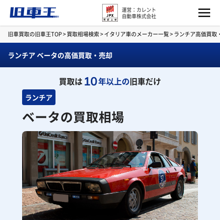
運営：カレント
自動車株式会社
旧車買取の旧車王TOP
>
買取相場検索
>
イタリア車のメーカー一覧
>
ランチア高価買取
ランチア ベータの高価買取・売却
10
買取は
年以上の
旧車だけ
ランチア
ベータの買取相場