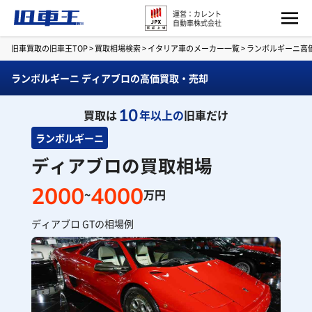
運営：カレント
自動車株式会社
旧車買取の旧車王TOP
>
買取相場検索
>
イタリア車のメーカー一覧
>
ランボルギーニ高
ランボルギーニ ディアブロの高価買取・売却
10
買取は
年以上の
旧車だけ
ランボルギーニ
ディアブロの買取相場
2000
4000
~
万円
ディアブロ GTの相場例