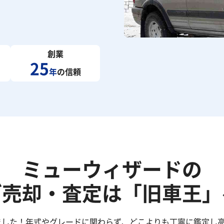
創業
25
年
の信頼
ミューウィザードの
ご売却・査定は「旧車王」
ました！年式やグレードに関わらず、どこよりも丁寧に鑑定し