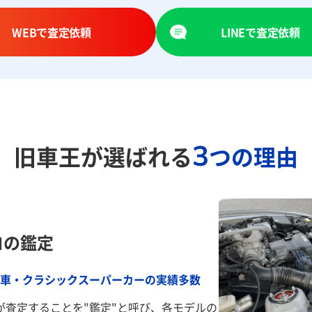
WEBで査定依頼
LINEで査定依頼
3
旧車王が選ばれる
つの理由
ロの鑑定
車・クラシックスーパーカーの実績多数
が査定することを"鑑定"と呼び、各モデルの