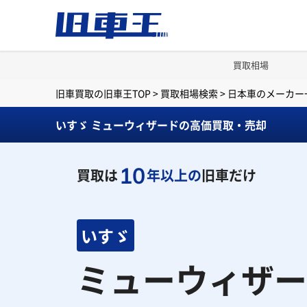
買取相場
旧車買取の旧車王TOP
>
買取相場検索
>
日本車のメーカー
いすゞ ミューウィザードの高価買取・売却
10
買取は
年以上の
旧車だけ
いすゞ
ミューウィザー