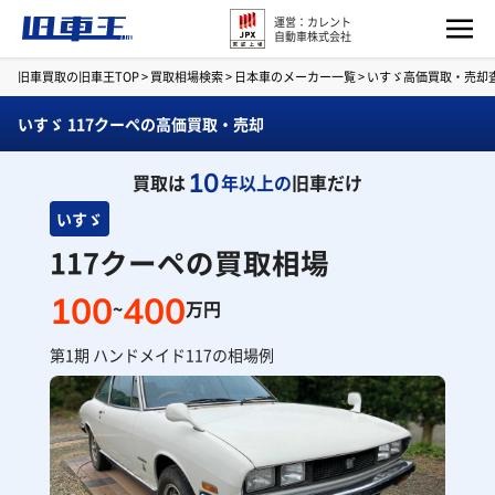
運営：カレント
自動車株式会社
旧車買取の旧車王TOP
>
買取相場検索
>
日本車のメーカー一覧
>
いすゞ高価買取・売却
いすゞ 117クーペの高価買取・売却
10
買取は
年以上の
旧車だけ
いすゞ
117クーペの買取相場
100
400
~
万円
第1期 ハンドメイド117の相場例