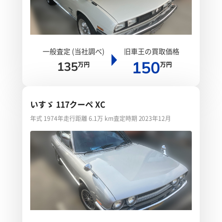
一般査定 (当社調べ)
旧車王の買取価格
150
135
万円
万円
いすゞ 117クーペ XC
年式 1974年
走行距離 6.1万 km
査定時期 2023年12月