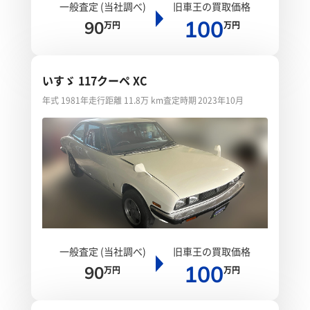
一般査定 (当社調べ)
旧車王の買取価格
100
90
万円
万円
いすゞ 117クーペ XC
年式 1981年
走行距離 11.8万 km
査定時期 2023年10月
一般査定 (当社調べ)
旧車王の買取価格
100
90
万円
万円