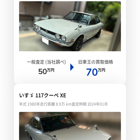
一般査定 (当社調べ)
旧車王の買取価格
70
50
万円
万円
いすゞ 117クーペ XE
年式 1980年
走行距離 8.9万 km
査定時期 2024年01月