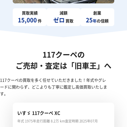
買取実績
減額
創業
15,000
ゼロ
25
件
買取
年
の信頼
117クーペの
ご売却・査定は「旧車王」へ
117クーペの買取を多く任せていただきました！年式やグレ
ードに関わらず、どこよりも丁寧に鑑定し高価買取いたしま
す。
いすゞ 117クーペ XC
年式 1975年
走行距離 8.2万 km
査定時期 2025年07月