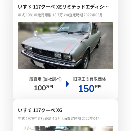
いすゞ 117クーペ XEリミテッドエディショ
ン
年式 1981年
走行距離 16.7万 km
査定時期 2022年05月
一般査定 (当社調べ)
旧車王の買取価格
150
100
万円
万円
いすゞ 117クーペ XG
年式 1979年
走行距離 4.5万 km
査定時期 2022年04月